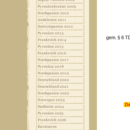
gem. § 6 TD
De