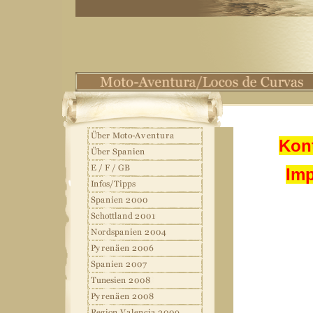
Kont
Imp